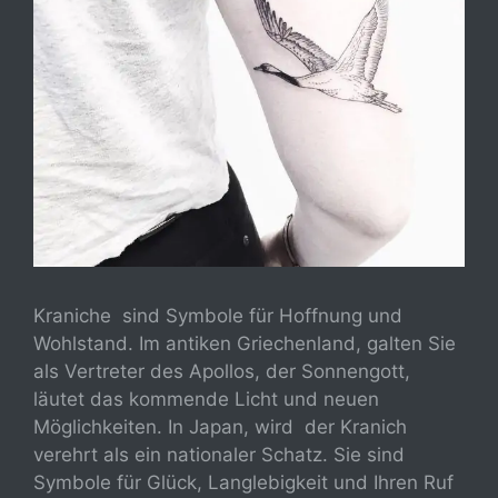
Kraniche sind Symbole für Hoffnung und
Wohlstand. Im antiken Griechenland, galten Sie
als Vertreter des Apollos, der Sonnengott,
läutet das kommende Licht und neuen
Möglichkeiten. In Japan, wird der Kranich
verehrt als ein nationaler Schatz. Sie sind
Symbole für Glück, Langlebigkeit und Ihren Ruf