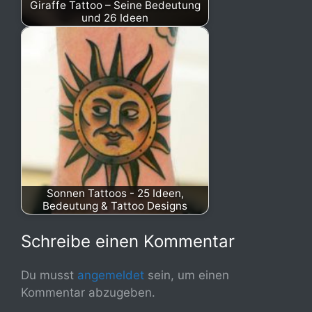
Giraffe Tattoo – Seine Bedeutung
und 26 Ideen
Sonnen Tattoos - 25 Ideen,
Bedeutung & Tattoo Designs
Schreibe einen Kommentar
Du musst
angemeldet
sein, um einen
Kommentar abzugeben.