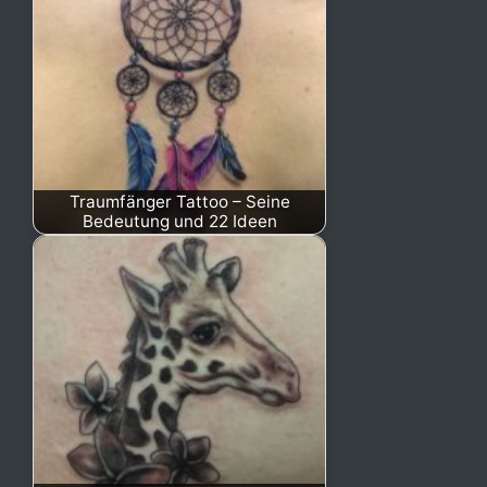
Traumfänger Tattoo – Seine
Bedeutung und 22 Ideen