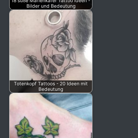
18 süße Marienkäfer Tattoo Ideen -
Bilder und Bedeutung
Totenkopf Tattoos - 20 Ideen mit
Bedeutung