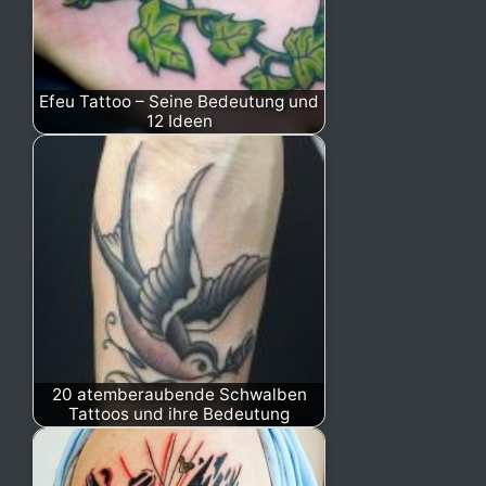
Efeu Tattoo – Seine Bedeutung und
12 Ideen
20 atemberaubende Schwalben
Tattoos und ihre Bedeutung