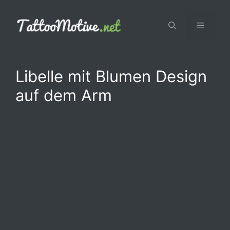
Zum
Inhalt
Menü
springen
Libelle mit Blumen Design
auf dem Arm