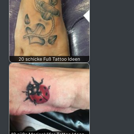
20 schicke Fuß Tattoo Ideen