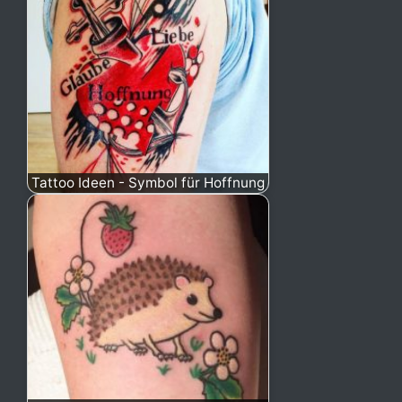
Tattoo Ideen - Symbol für Hoffnung