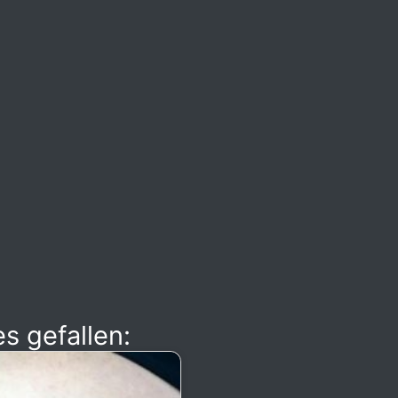
s gefallen: