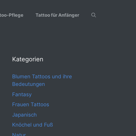
too-Pflege
Tattoo für Anfänger
Kategorien
Blumen Tattoos und ihre
Bedeutungen
Fantasy
Frauen Tattoos
Japanisch
Knöchel und Fuß
Natur