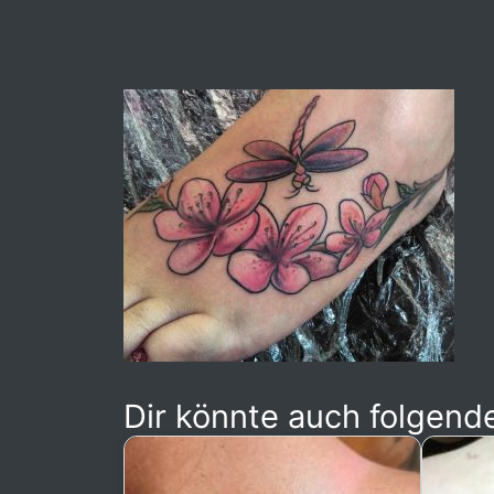
Dir könnte auch folgende