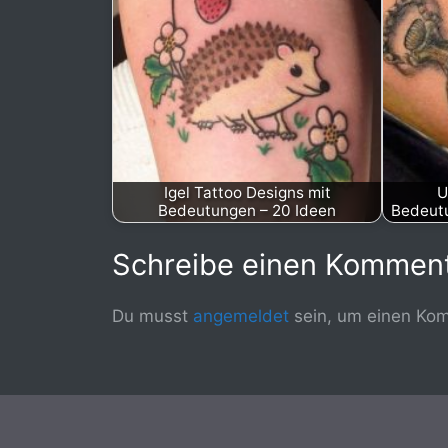
Igel Tattoo Designs mit
U
Bedeutungen – 20 Ideen
Bedeutu
Schreibe einen Kommen
Du musst
angemeldet
sein, um einen Ko