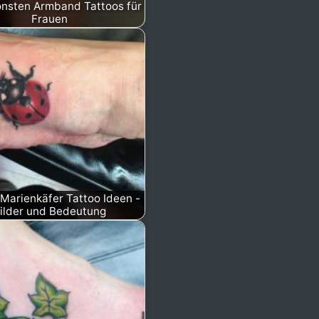
önsten Armband Tattoos für
Frauen
 Marienkäfer Tattoo Ideen -
ilder und Bedeutung