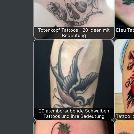
Totenkopf Tattoos - 20 Ideen mit
Efeu Ta
Bedeutung
20 atemberaubende Schwalben
Tattoos und ihre Bedeutung
Tattoo 