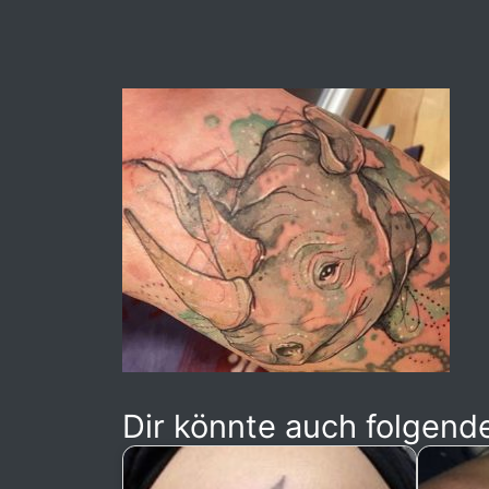
Dir könnte auch folgende