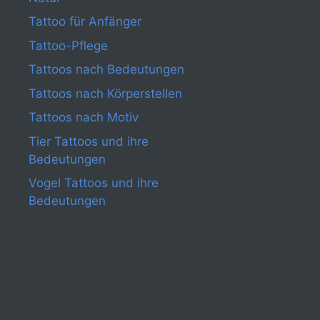
Tattoo für Anfänger
Tattoo-Pflege
Tattoos nach Bedeutungen
Tattoos nach Körperstellen
Tattoos nach Motiv
Tier Tattoos und ihre
Bedeutungen
Vogel Tattoos und ihre
Bedeutungen