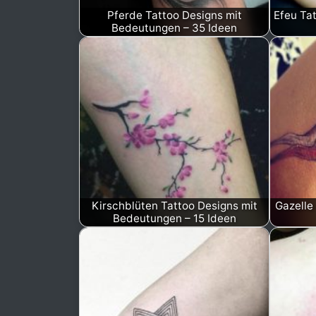
Pferde Tattoo Designs mit
Efeu Ta
Bedeutungen – 35 Ideen
Kirschblüten Tattoo Designs mit
Gazelle
Bedeutungen – 15 Ideen