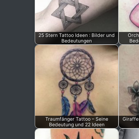
25 Stern Tattoo Ideen : Bilder und
Orch
Bedeutungen
Bed
Traumfänger Tattoo – Seine
Giraff
Bedeutung und 22 Ideen