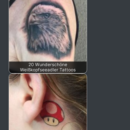
20 Wunderschöne
Weißkopfseeadler Tattoos