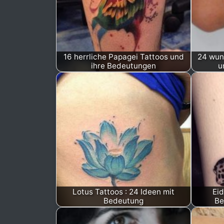
16 herrliche Papagei Tattoos und
24 wun
ihre Bedeutungen
u
Lotus Tattoos : 24 Ideen mit
Eid
Bedeutung
Be