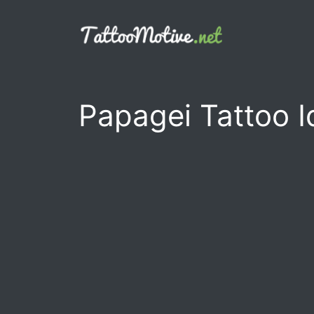
Zum
Inhalt
springen
Papagei Tattoo 