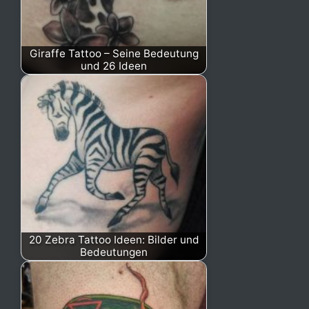
Giraffe Tattoo – Seine Bedeutung
und 26 Ideen
20 Zebra Tattoo Ideen: Bilder und
Bedeutungen