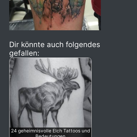
Dir könnte auch folgendes
gefallen:
24 geheimnisvolle Elch Tattoos und
Bedeutungen