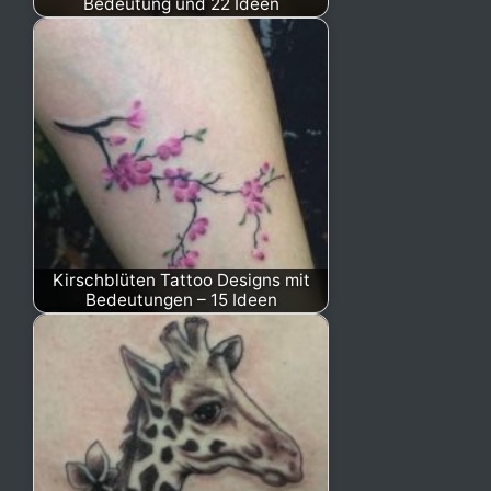
Bedeutung und 22 Ideen
Kirschblüten Tattoo Designs mit
Bedeutungen – 15 Ideen