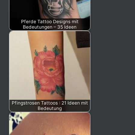
Pferde Tattoo Designs mit
Bedeutungen – 35 Ideen
Pfingstrosen Tattoos : 21 Ideen mit
Bedeutung