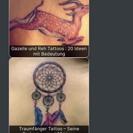
Gazelle und Reh Tattoos : 20 Ideen
mit Bedeutung
Traumfänger Tattoo – Seine