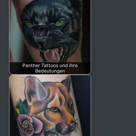
Panther Tattoos und ihre
Bedeutungen