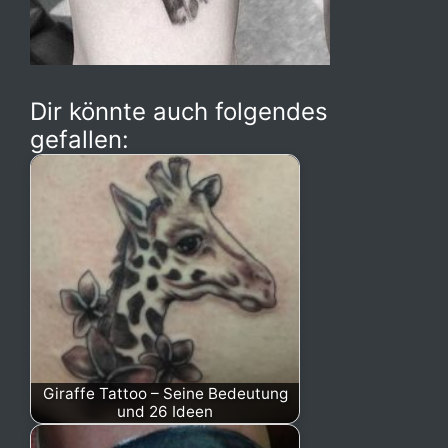
Dir könnte auch folgendes
gefallen:
Giraffe Tattoo – Seine Bedeutung
und 26 Ideen