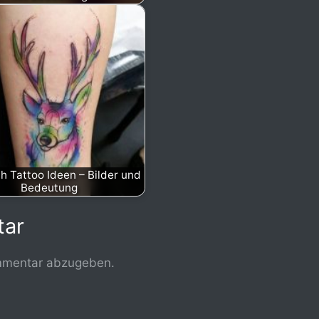
h Tattoo Ideen – Bilder und
Bedeutung
tar
mmentar abzugeben.