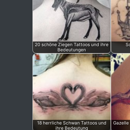
20 schöne Ziegen Tattoos und ihre
Sc
Bedeutungen
18 herrliche Schwan Tattoos und
Gazelle
ihre Bedeutung