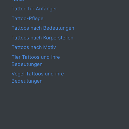
Tattoo für Anfänger
Tattoo-Pflege
Tattoos nach Bedeutungen
Tattoos nach Körperstellen
Tattoos nach Motiv
Tier Tattoos und ihre
Bedeutungen
Vogel Tattoos und ihre
Bedeutungen