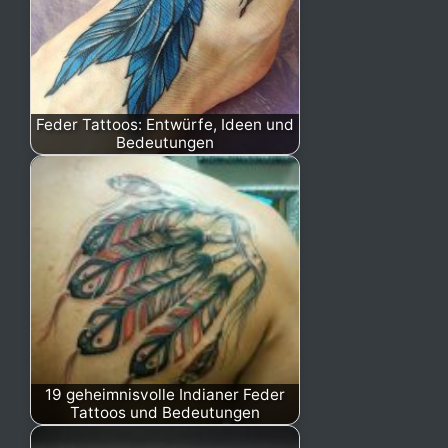
Feder Tattoos: Entwürfe, Ideen und
Bedeutungen
19 geheimnisvolle Indianer Feder
Tattoos und Bedeutungen