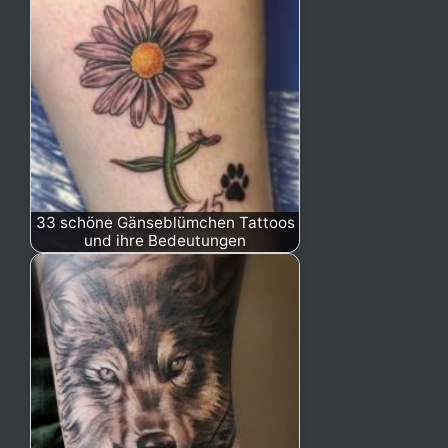
33 schöne Gänseblümchen Tattoos
und ihre Bedeutungen