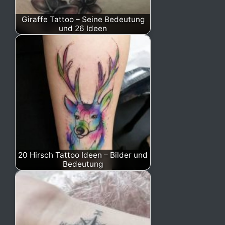
Giraffe Tattoo – Seine Bedeutung
und 26 Ideen
20 Hirsch Tattoo Ideen – Bilder und
Bedeutung