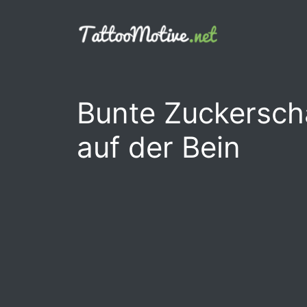
Zum
Inhalt
springen
Bunte Zuckersch
auf der Bein