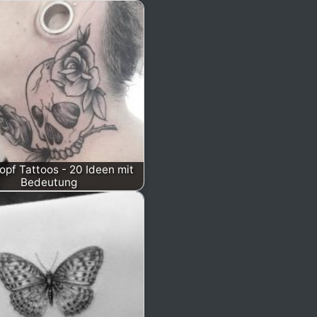
opf Tattoos - 20 Ideen mit
Bedeutung