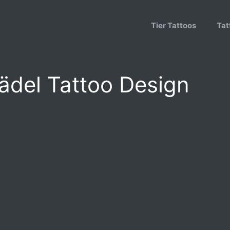
Tier Tattoos
Tat
ädel Tattoo Design