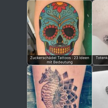
Zuckerschädel Tattoos : 23 Ideen
Totenk
mit Bedeutung