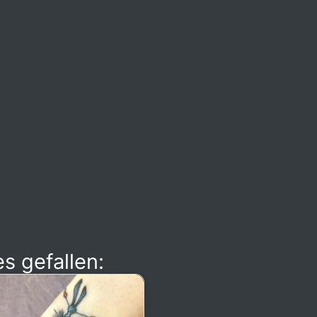
s gefallen: