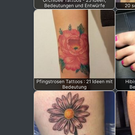
Orchidee Tattoos - 25 Ideen,
Bedeutungen und Entwürfe
20 s
Pfingstrosen Tattoos : 21 Ideen mit
Hibi
Bedeutung
Be