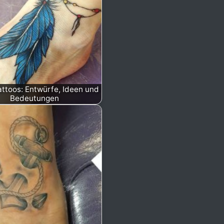
attoos: Entwürfe, Ideen und
Bedeutungen