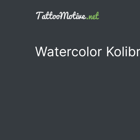
Zum
Inhalt
springen
Watercolor Kolibr